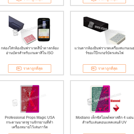
กล่องใส่กล้องอินฟราเรดสีน้ำตาลกล้อง
แว่นตากล้องอินฟราเรดเครื่องสแกนเน
อ่านบัตรสำหรับเกมคาสิโน ISO
ร์ของโป๊กเกอร์บัตรเล่นไพ่
ราคาถูกที่สุด
ราคาถูกที่สุด
Professional Props Magic USA
Modiano เท็กซัสโฮลด์พลาสติก 4 แผ่น
กระดาษมาตรฐานจักรยานที่ทำ
สำหรับเล่นคอนแทคเลนส์ UV
เครื่องหมายไว้เล่นการ์ด