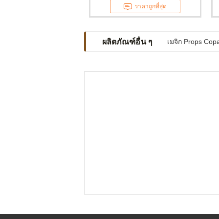
ราคาถูกที่สุด
ผลิตภัณฑ์อื่น ๆ
เมจิก Props Copa