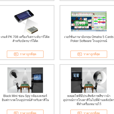
เกมส์ PK 708 เครื่องวิเคราะห์บาร์โค้ด
เวอร์ชั่นภาษาอังกฤษ Omaha 5 Cards
สำหรับบัตรบาร์โค้ด
Poker Software โกงอุปกรณ์
ราคาถูกที่สุด
ราคาถูกที่สุด
Black Mini ซ่อน Spy กล้องเลเซอร์
หลอดไฟที่มีประสิทธิภาพสีขาวนำ
อินฟราเรดโกงอุปกรณ์สำหรับคาสิโน
อุปกรณ์การโกงคาสิโนไปที่ด้านหลังบัต
ที่ทำเครื่องหมายไว้
ราคาถูกที่สุด
ราคาถูกที่สุด