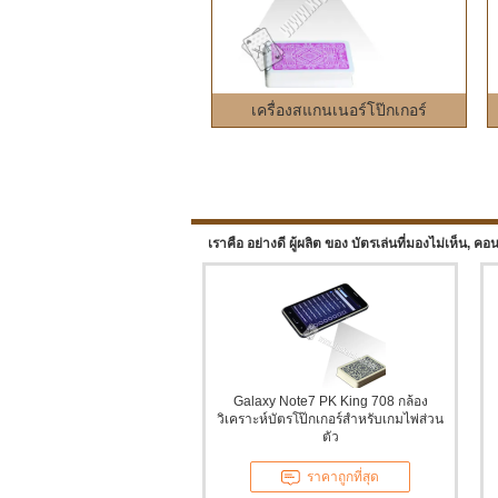
เครื่องสแกนเนอร์โป๊กเกอร์
เราคือ อย่างดี ผู้ผลิต ของ บัตรเล่นที่มองไม่เห็น,
Galaxy Note7 PK King 708 กล้อง
วิเคราะห์บัตรโป๊กเกอร์สำหรับเกมไพ่ส่วน
ตัว
ราคาถูกที่สุด