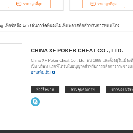
ราคาถูกที่สุด
ราคาถูกที่สุด
g เท็กซัสถือ Em เล่นการ์ดที่มองไม่เห็นพลาสติกสำหรับการพนันโกง
CHINA XF POKER CHEAT CO ., LTD.
China XF Poker Cheat Co., Ltd. พบ 1999 และตั้งอยู่ในเมืองท
เป็น บริษัท แรกที่ได้รับใบอนุญาตสำหรับการผลิตการกระจาย
อ่านเพิ่มเติม
ทัวร์โรงงาน
ควบคุมคุณภาพ
ข่าวของ บริษั