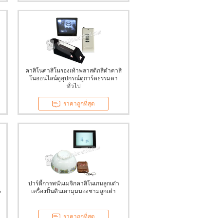
คาสิโนคาสิโนรองเท้าพลาสติกสีดำคาสิ
โนออนไลน์ดูอุปกรณ์ดูการ์ดธรรมดา
ทั่วไป
ราคาถูกที่สุด
ปาร์ตี้การพนันเมจิกคาสิโนเกมลูกเต๋า
ร
เครื่องปั้นดินเผามุมมองชามลูกเต๋า
ราคาถูกที่สุด