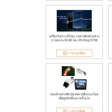
เครื่องวิเคราะห์โลหะ / พลาสติกด้วยช่วง
การสแกน 30-80 ซม. PK King S708
ราคาถูกที่สุด
รองเท้าพลาสติกบัตรพลาสติกแบบใหม่
เพื่อดูบัตรที่จะมาครั้งแรก
ราคาถูกที่สุด