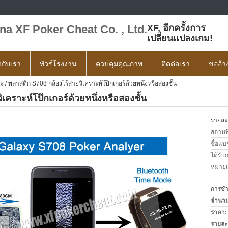
na XF Poker Cheat Co. , Ltd.
XF, อีกครั้งการ
เปลี่ยนแปลงเกม!
ยวกับเรา
ทัวร์โรงงาน
ควบคุมคุณภาพ
ติดต่อเรา
ขออ้า
ะ / พลาสติก S708 กล้องไร้สายวิเคราะห์โป๊กเกอร์ด้วยหนึ่งหรือสองชั้น
เคราะห์โป๊กเกอร์ด้วยหนึ่งหรือสองชั้น
รายละเ
สถานที
ชื่อแบ
ได้รับ
หมายเล
การชำร
จำนวนสั
ราคา:
รายละ