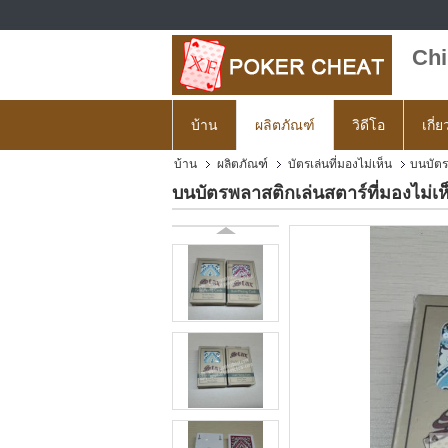
Chi
บ้าน
ผลิตภัณฑ์
วิดีโอ
เกี่
บ้าน
ผลิตภัณฑ์
บัตรเล่นที่มองไม่เห็น
บนบัตรพ
บนบัตรพลาสติกเล่นสตาร์ที่มองไม่เห