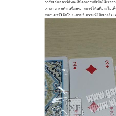
การ์ดเล่นสตาร์สีทองที่มีคุณภาพดีเพื่อให้เรา
เราสามารถทำเครื่องหมายบาร์โค้ดที่มองไม่เห็นใ
สแกนบาร์โค้ดโปรแกรมวิเคราะห์โป๊กเกอร์จะพู