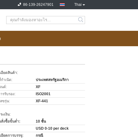
86-139-26247901
Thai
ง
อียดสินค้า:
่กำเนิด:
ประเทศสหรัฐอเมริกา
รนด์:
XF
การรับรอง:
ISO2001
ขรุ่น:
XF-441
ะเงิน:
่งซื้อขั้นต่ำ:
10 ชั้น
USD 0-10 per deck
เอียดการบรรจุ:
กรณี