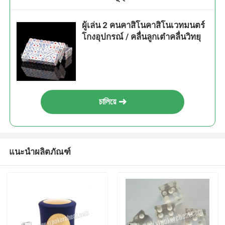
ผู้เล่น 2 คนคาสิโนคาสิโนเวทมนตร์
โกงอุปกรณ์ / คลื่นลูกเต๋าคลื่นวิทยุ
চালিয়ে
แนะนำผลิตภัณฑ์