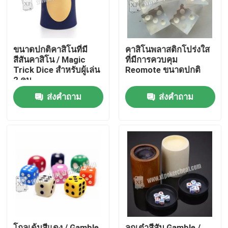
ขนาดปกติคาสิโนที่มี
คาสิโนพลาสติกโปร่งใส
สีสันคาสิโน / Magic
ที่มีการควบคุม
Trick Dice สำหรับผู้เล่น
Reomote ขนาดปกติ
2 คน
ส่งคำถาม
ส่งคำถาม
บ้าน
สินค้า
วิดีโอ
โกลเด้นสีแดง / Gamble
ลูกเต๋าสีสัน Gamble /