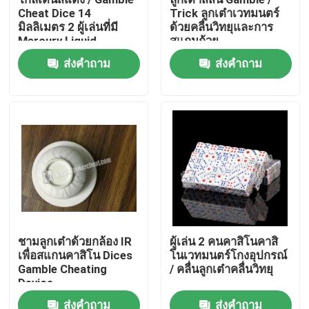
Cheat Dice 14
Trick ลูกเต๋าเวทมนตร์
มิลลิเมตร 2 ผู้เล่นที่มี
ด้วยคลื่นวิทยุและการ
เกี่ยวกับเรา
Mercury Liquid
สแกนถ้วย
ส่งคำถาม
ส่งคำถาม
ทัวร์โรงงาน
การควบคุมคุณภาพ
ติดต่อเรา
ข่าว
ชามลูกเต๋าด้วยกล้อง IR
ผู้เล่น 2 คนคาสิโนคาสิ
เพื่อสแกนคาสิโน Dices
โนเวทมนตร์โกงอุปกรณ์
ขอคําอ้างอิง
Gamble Cheating
/ คลื่นลูกเต๋าคลื่นวิทยุ
Device
บัตรเล่นที่มองไม่เห็น
ส่งคำถาม
ส่งคำถาม